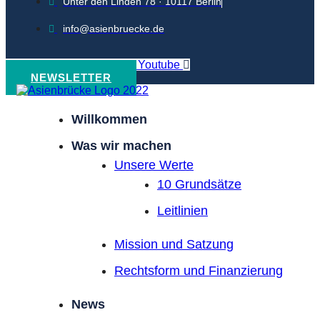
Unter den Linden 78 · 10117 Berlin
info@asienbruecke.de
Linkedin
Pxli-instagram
Youtube
NEWSLETTER
Willkommen
Was wir machen
Unsere Werte
10 Grundsätze
Leitlinien
Mission und Satzung
Rechtsform und Finanzierung
News