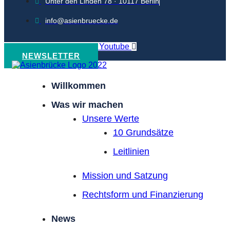
Unter den Linden 78 · 10117 Berlin
info@asienbruecke.de
Linkedin
Pxli-instagram
Youtube
NEWSLETTER
Willkommen
Was wir machen
Unsere Werte
10 Grundsätze
Leitlinien
Mission und Satzung
Rechtsform und Finanzierung
News