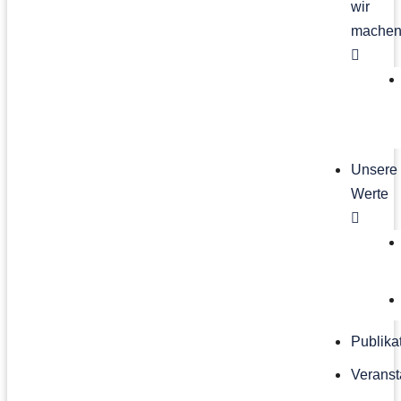
wir
mache
Unsere
Werte
Publika
Veranst