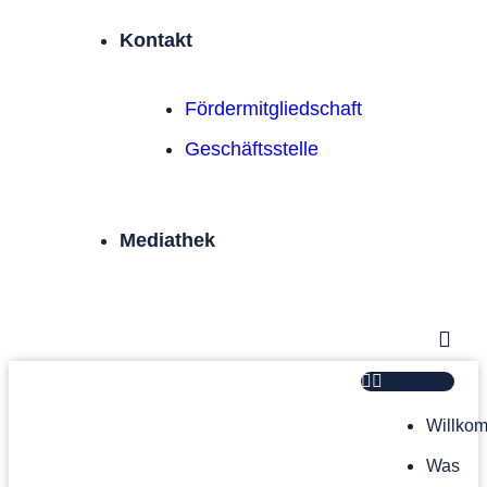
Kontakt
Förder­mitgliedschaft
Geschäftsstelle
Mediathek
Willko
Was