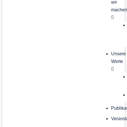
wir
mache
Unsere
Werte
Publika
Veranst