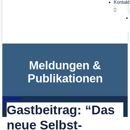
Kontakt
Meldungen &
Publikationen
Startseite
News
Gastbeitrag: “Das
Gastbeitrag: “Das neue Selbst­bewusst­sein des globalen
Südens”
neue Selbst­