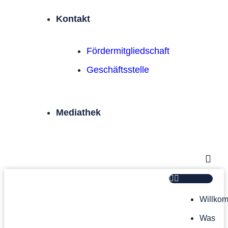
Kontakt
Förder­mitgliedschaft
Geschäftsstelle
Mediathek
Willko
Was