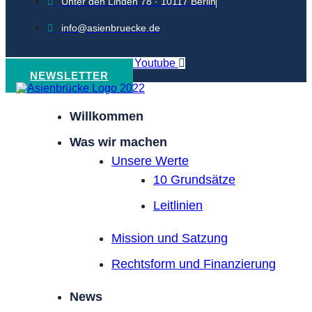
Unter den Linden 78 · 10117 Berlin
info@asienbruecke.de
Linkedin
Pxli-instagram
Youtube
NEWSLETTER
Willkommen
Was wir machen
Unsere Werte
10 Grundsätze
Leitlinien
Mission und Satzung
Rechtsform und Finanzierung
News