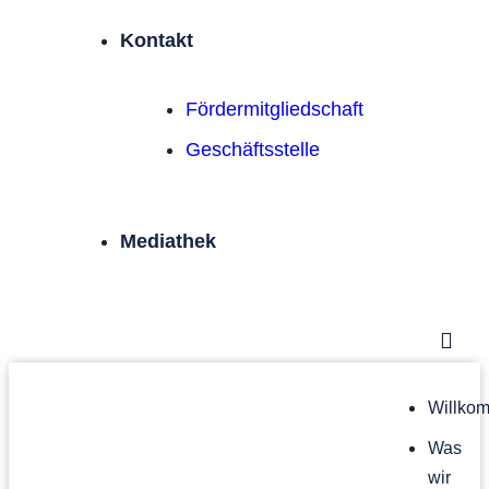
Kontakt
Förder­mitgliedschaft
Geschäftsstelle
Mediathek
Willko
Was
wir