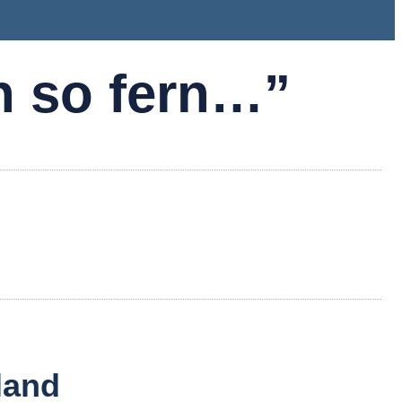
h so fern…”
land