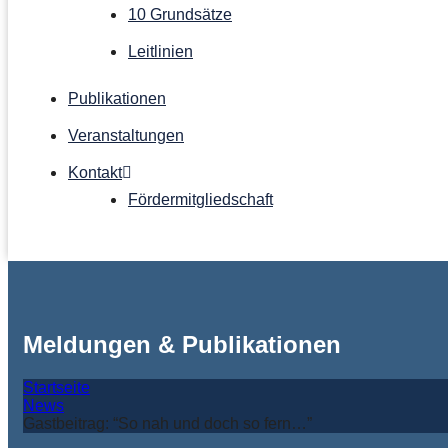
10 Grundsätze
Leitlinien
Publikationen
Veranstaltungen
Kontakt
Förder­mitgliedschaft
Meldungen & Publikationen
Startseite
News
Gastbeitrag: “So nah und doch so fern…”