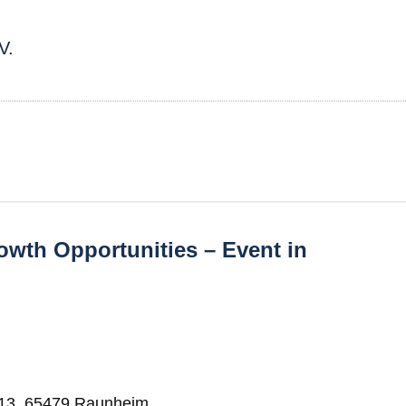
V.
owth Opportunities – Event in
 13, 65479 Raunheim