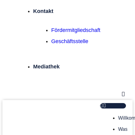
Kontakt
Förder­mitgliedschaft
Geschäftsstelle
Mediathek
Willko
Was