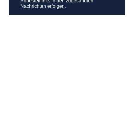
Abbestelllinks in den zugesandten
Nachrichten erfolgen.