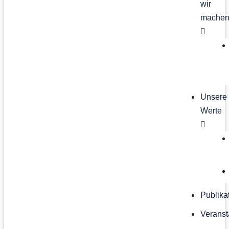
wir
mache
Unsere
Werte
Publika
Veranst