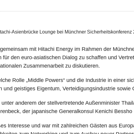
. gemeinsam mit Hitachi Energy im Rahmen der Münchner
ür den euro-asiatischen Dialog zu schaffen und Vertrete
ationalen Zusammenarbeit zu diskutieren.
welche Rolle „Middle Powers“ und die Industrie in eine
n und geistiges Eigentum, Verteidigungsindustrie sowie 
ter anderem der stellvertretende Außenminister Thailan
renbeck, der japanische Generalkonsul Kenichi Bessho 
es Interesse und war mit zahlreichen Gästen aus Europa 
lichkeiten zum Networking und zum Ausbau neuer Partner