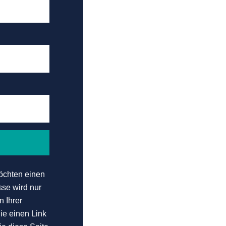
öchten einen
sse wird nur
 Ihrer
ie einen Link