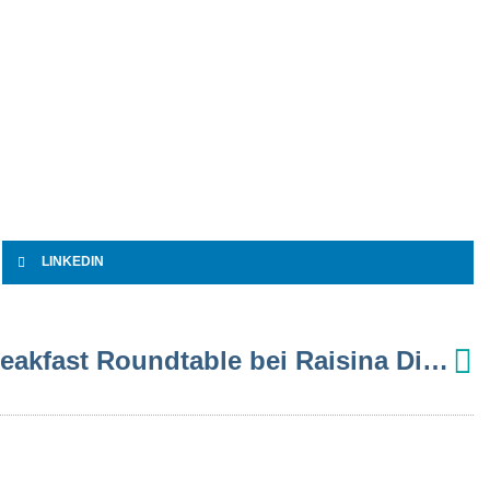
LINKEDIN
Asienbrücke e.V. Breakfast Roundtable bei Raisina Dialogue in Delhi 2026